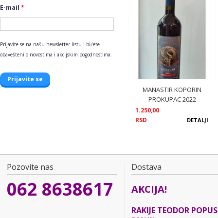
E-mail
*
Prijavite se na našu newsletter listu i bićete
obavešteni o novostima i akcijskim pogodnostima.
MANASTIR KOPORIN
PROKUPAC 2022
1.250,00
RSD
DETALJI
Pozovite nas
Dostava
062 8638617
AKCIJA!
RAKIJE TEODOR POPU