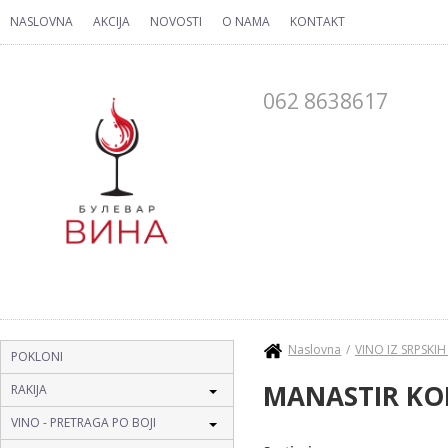
Skip to main content
NASLOVNA
AKCIJA
NOVOSTI
O NAMA
KONTAKT
062 8638617
You are here
Naslovna
VINO IZ SRPSKI
POKLONI
MANASTIR K
RAKIJA
VINO - PRETRAGA PO BOJI