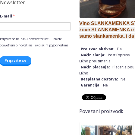
Newsletter
E-mail
*
Vino SLANKAMENKA STOJ
zove SLANKAMENKA iz so
samo slankamenka, i da 
Prijavite se na našu newsletter listu i bićete
obavešteni o novostima i akcijskim pogodnostima.
Proizvod aktivan:
Da
Način slanja:
Post Express
Lično preuzimanje
Način plaćanja:
Plaćanje po
Lično
Besplatna dostava:
Ne
Garancija:
Ne
Povezani proizvodi: