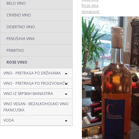
BELO VINO
Roze vina
Stojanović
CRVENO VINO
DESERTNO VINO
PENUŠAVA VINA
PRIMITIVO
ROSE VINO
VINO - PRETRAGA PO DRŽAVAMA
VINO - PRETRAGA PO PROIZVOĐAČU
VINO IZ SRPSKIH MANASTIRA
VINO VEGAN - BEZALKOHOLNO VINO
FRANCUSKA
VODA