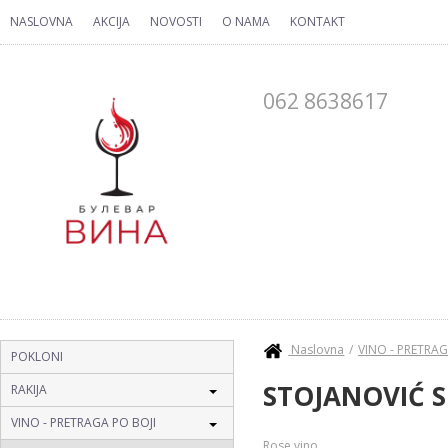
Skip to main content
NASLOVNA
AKCIJA
NOVOSTI
O NAMA
KONTAKT
062 8638617
You are here
Naslovna
VINO - PRETRAG
POKLONI
STOJANOVIĆ
RAKIJA
VINO - PRETRAGA PO BOJI
Rose vino